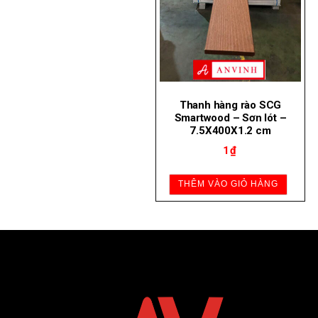
Thanh hàng rào SCG
Smartwood – Sơn lót –
7.5X400X1.2 cm
1
₫
THÊM VÀO GIỎ HÀNG