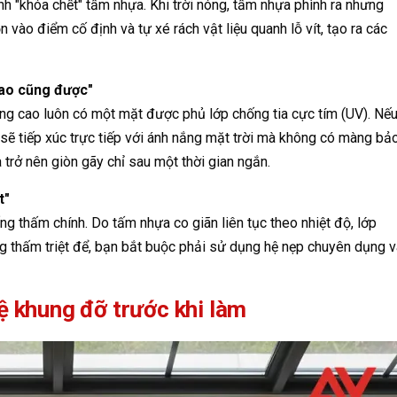
tình "khóa chết" tấm nhựa. Khi trời nóng, tấm nhựa phình ra nhưng
 vào điểm cố định và tự xé rách vật liệu quanh lỗ vít, tạo ra các
sao cũng được"
ợng cao luôn có một mặt được phủ lớp chống tia cực tím (UV). Nế
sẽ tiếp xúc trực tiếp với ánh nắng mặt trời mà không có màng bả
 trở nên giòn gãy chỉ sau một thời gian ngắn.
t"
hống thấm chính. Do tấm nhựa co giãn liên tục theo nhiệt độ, lớp
ng thấm triệt để, bạn bắt buộc phải sử dụng hệ nẹp chuyên dụng v
hệ khung đỡ trước khi làm