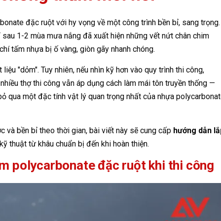
nate đặc ruột với hy vọng về một công trình bền bỉ, sang trọng.
hỉ sau 1-2 mùa mưa nắng đã xuất hiện những vết nứt chân chim
m chí tấm nhựa bị ố vàng, giòn gãy nhanh chóng.
iệu "dỏm". Tuy nhiên, nếu nhìn kỹ hơn vào quy trình thi công,
 nhiều thợ thi công vẫn áp dụng cách làm mái tôn truyền thống —
ọ bỏ qua một đặc tính vật lý quan trọng nhất của nhựa polycarbonat
 và bền bỉ theo thời gian, bài viết này sẽ cung cấp
hướng dẫn lắ
 kỹ thuật từ khâu chuẩn bị đến khi hoàn thiện.
m polycarbonate đặc ruột khi thi công