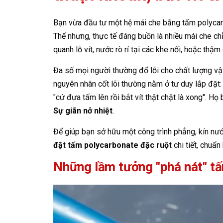
Bạn vừa đầu tư một hệ mái che bằng tấm polycarbo
Thế nhưng, thực tế đáng buồn là nhiều mái che c
quanh lỗ vít, nước rò rỉ tại các khe nối, hoặc thậ
Đa số mọi người thường đổ lỗi cho chất lượng vật l
nguyên nhân cốt lõi thường nằm ở tư duy lắp đặt:
"cứ đưa tấm lên rồi bắt vít thật chặt là xong". H
Sự giãn nở nhiệt
.
Để giúp bạn sở hữu một công trình phẳng, kín nước
đặt tấm polycarbonate đặc ruột
chi tiết, chuẩn
Những lầm tưởng "phá nát" tấ