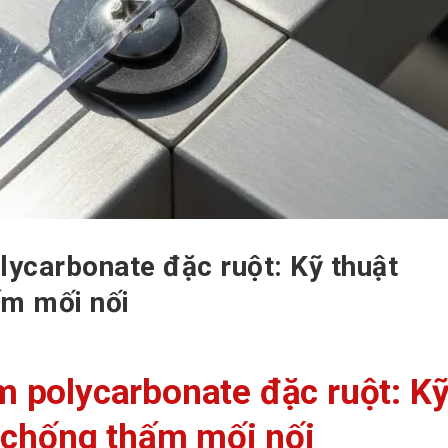
lycarbonate đặc ruột: Kỹ thuật
ấm mối nối
m polycarbonate đặc ruột: K
& chống thấm mối nối