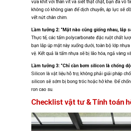
vừa khít với thân vít và siết thật chặt, bạn đã vô 
không có không gian để dịch chuyển, áp lực sẽ dồn
vết nứt chân chim.
Lầm tưởng 2: "Mặt nào cũng giống nhau, lắp 
Thực tế, các tấm polycarbonate đặc ruột chất lư
bạn lắp úp mặt này xuống dưới, toàn bộ lớp nhựa 
vệ. Kết quả là tấm nhựa sẽ bị lão hóa, ngả vàng và
Lầm tưởng 3: "Chỉ cần bơm silicon là chống dộ
Silicon là vật liệu hỗ trợ, không phải giải pháp c
silicon sẽ sớm bị bong tróc hoặc hở khe. Để chố
ron cao su.
Checklist vật tư & Tính toán 