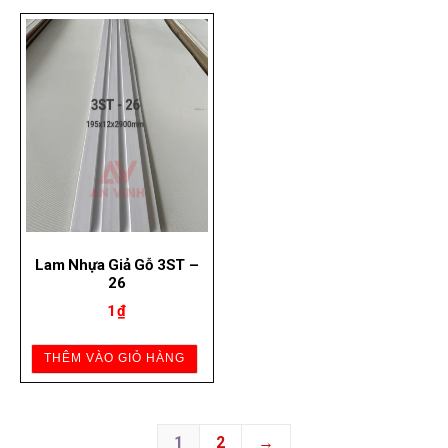
Lam Nhựa Giả Gỗ 3ST –
26
1
₫
THÊM VÀO GIỎ HÀNG
1
2
→