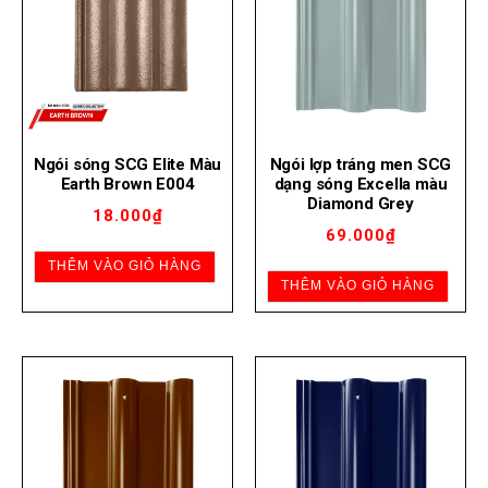
Ngói sóng SCG Elite Màu
Ngói lợp tráng men SCG
Earth Brown E004
dạng sóng Excella màu
Diamond Grey
18.000
₫
69.000
₫
THÊM VÀO GIỎ HÀNG
THÊM VÀO GIỎ HÀNG