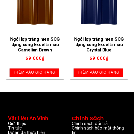
Ngói lợp tráng men SCG
Ngói lợp tráng men SCG
dạng sóng Excella màu
dạng sóng Excella màu
Carnelian Brown
Crystal Blue
69.000
₫
69.000
₫
THÊM VÀO GIỎ HÀNG
THÊM VÀO GIỎ HÀNG
Chính Sách
Vật Liệu An Vinh
Giới thiệu
Chính sách đổi trả
Tin tức
Chính sách bảo mật thông
Dự án đã thực hiện
tin