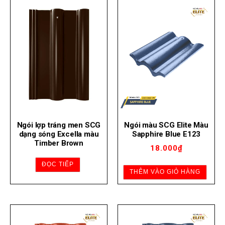
Ngói lợp tráng men SCG
Ngói màu SCG Elite Màu
dạng sóng Excella màu
Sapphire Blue E123
Timber Brown
18.000
₫
ĐỌC TIẾP
THÊM VÀO GIỎ HÀNG