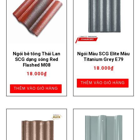
Ngói bê tông Thái Lan
Ngói Màu SCG Elite Màu
SCG dạng sóng Red
Titanium Grey E79
Flashed M08
18.000
₫
18.000
₫
THÊM VÀO GIỎ HÀNG
THÊM VÀO GIỎ HÀNG