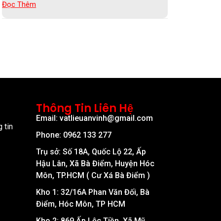
Đọc Thêm
Thông Tin Liên Hệ
Email: vatlieuanvinh@gmail.com
 tin
Phone: 0962 133 277
Trụ sở: Số 18A, Quốc Lộ 22, Ấp
Hậu Lân, Xã Bà Điểm, Huyện Hóc
Môn, TP.HCM ( Cư Xá Bà Điểm )
Kho 1: 32/16A Phan Văn Đối, Bà
Điểm, Hóc Môn, TP HCM
Kho 2: 869 Ấp Lộc Tiền, Xã Mỹ