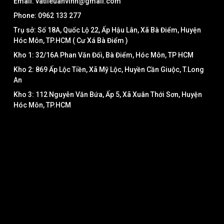
Email: vatlieuanvinh@gmail.com
Phone: 0962 133 277
Trụ sở: Số 18A, Quốc Lộ 22, Ấp Hậu Lân, Xã Bà Điểm, Huyện
Hóc Môn, TP.HCM ( Cư Xá Bà Điểm )
Kho 1: 32/16A Phan Văn Đối, Bà Điểm, Hóc Môn, TP HCM
Kho 2: 869 Ấp Lộc Tiền, Xã Mỹ Lộc, Huyền Cần Giuộc, T.Long
An
Kho 3: 112 Nguyễn Văn Bứa, Ấp 5, Xã Xuân Thới Sơn, Huyện
Hóc Môn, TP.HCM