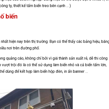
ông ty, thiết kế tấm biển treo bên cạnh … )
hố biến
nhất hiện nay trên thị trường. Bạn có thể thấy các bảng hiệu, băn
hiều nơi trên đường phố.
rong quảng cáo, không chỉ bởi vì giá thành sản xuất rẻ, dễ thi công
m vượt trội đó là có thể sử dụng làm biển nhỏ và cả biển tấm lớn,
 thể dùng để kết hợp làm biển hộp đèn, in ấn banner …