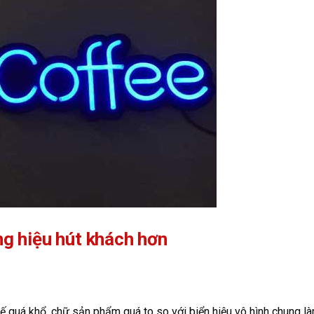
ảng hiệu hút khách hơn
ế quá khổ, chữ sản phẩm quá to so với biển hiệu vô hình chung l