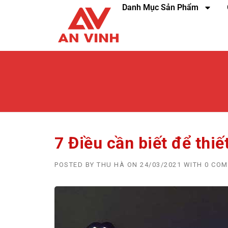
Danh Mục Sản Phẩm
7 Điều cần biết để thi
POSTED BY
THU HÀ
ON
24/03/2021
WITH
0 CO