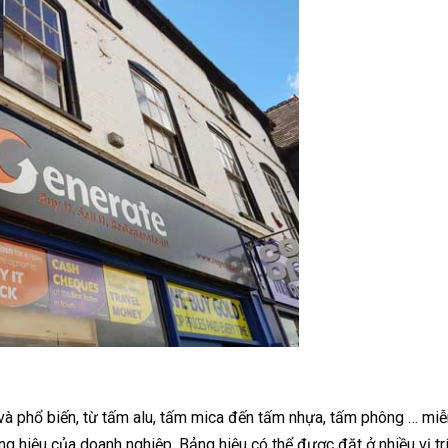
 và phổ biến, từ tấm alu, tấm mica đến tấm nhựa, tấm phông … miễ
 hiệu của doanh nghiệp. Bảng hiệu có thể được đặt ở nhiều vị tr