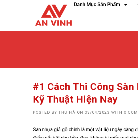
Danh Mục Sản Phẩm
#1 Cách Thi Công Sàn 
Kỹ Thuật Hiện Nay
POSTED BY
THU HÀ
ON
03/04/2023
WITH
0 CO
Sàn nhựa giả gỗ chính là một vật liệu ngày càng đ
điểm nổi bật như bền, đẹp, không bị mốc mọt như