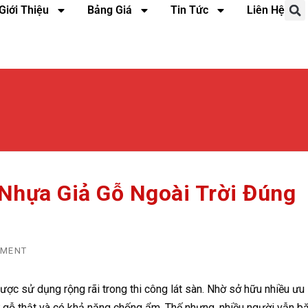
Giới Thiệu
Bảng Giá
Tin Tức
Liên Hệ
Nhựa Giả Gỗ Ngoài Trời Đúng
MMENT
ược sử dụng rộng rãi trong thi công lát sàn. Nhờ sở hữu nhiều ưu
 gỗ thật và có khả năng chống ẩm. Thế nhưng, nhiều người vẫn b