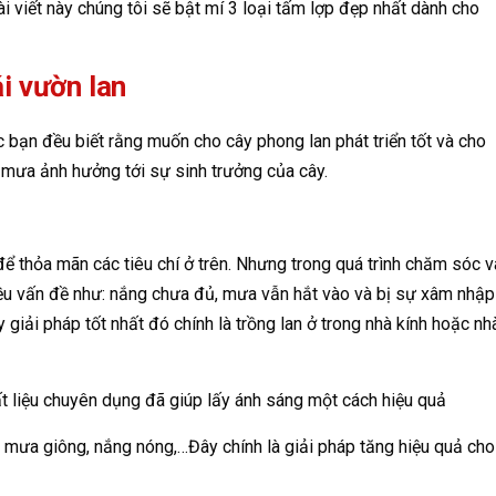
bài viết này chúng tôi sẽ bật mí 3 loại tấm lợp đẹp nhất dành cho
i vườn lan
c bạn đều biết rằng muốn cho cây phong lan phát triển tốt và cho
 mưa ảnh hưởng tới sự sinh trưởng của cây.
để thỏa mãn các tiêu chí ở trên. Nhưng trong quá trình chăm sóc v
nhiều vấn đề như: nắng chưa đủ, mưa vẫn hắt vào và bị sự xâm nhập
ay giải pháp tốt nhất đó chính là trồng lan ở trong nhà kính hoặc nh
t liệu chuyên dụng đã giúp lấy ánh sáng một cách hiệu quả
 mưa giông, nắng nóng,…Đây chính là giải pháp tăng hiệu quả cho