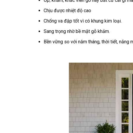
Ốp, khảm, khắc viền gỗ hay bất cứ cái gì mà
Chịu được nhiệt độ cao
Chống va đập tốt vì có khung kim loại.
Sang trọng nhờ bề mặt gỗ khảm.
Bền vững so với năm tháng, thời tiết, nắng