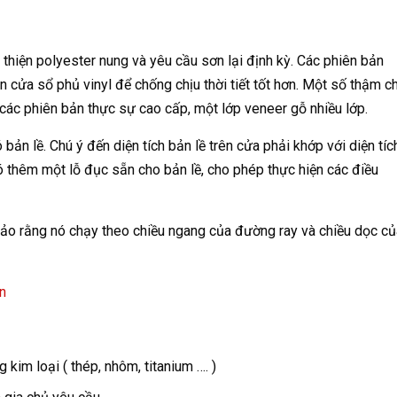
hiện polyester nung và yêu cầu sơn lại định kỳ. Các phiên bản
n cửa sổ phủ vinyl để chống chịu thời tiết tốt hơn. Một số thậm ch
 các phiên bản thực sự cao cấp, một lớp veneer gỗ nhiều lớp.
ản lề. Chú ý đến diện tích bản lề trên cửa phải khớp với diện tíc
ó thêm một lỗ đục sẵn cho bản lề, cho phép thực hiện các điều
 bảo rằng nó chạy theo chiều ngang của đường ray và chiều dọc củ
ơn
 kim loại ( thép, nhôm, titanium …. )