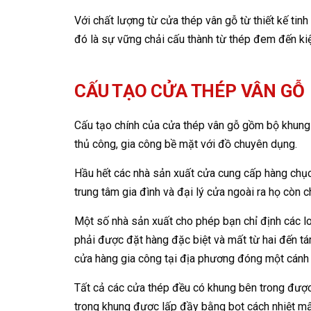
Với chất lượng từ cửa thép vân gỗ từ thiết kế t
đó là sự vững chải cấu thành từ thép đem đến kiệ
CẤU TẠO CỬA THÉP VÂN GỖ
Cấu tạo chính của cửa thép vân gỗ gồm bộ khung
thủ công, gia công bề mặt với đồ chuyên dụng.
Hầu hết các nhà sản xuất cửa cung cấp hàng chục 
trung tâm gia đình và đại lý cửa ngoài ra họ còn c
Một số nhà sản xuất cho phép bạn chỉ định các 
phải được đặt hàng đặc biệt và mất từ hai đến t
cửa hàng gia công tại địa phương đóng một cánh 
Tất cả các cửa thép đều có khung bên trong đượ
trong khung được lấp đầy bằng bọt cách nhiệt mậ