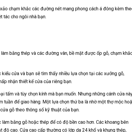
inh xảo chạm khắc các đường nét mang phong cách á đông kèm the
t tác cho ngôi nhà bạn.
 làm bằng thép và các đường vân, bề mặt được ốp gỗ, chạm khắ
kiểu cửa và bạn sẽ tìm thấy nhiều lựa chọn tại các xưởng gỗ,
hấp nhận thiết kế cửa của riêng bạn.
loại tấm và tùy chọn kính mà bạn muốn. Nhưng những cánh cửa nà
ám tuần để giao hàng. Một lựa chọn thứ ba là nhờ một thợ mộc ho
cửa gỗ theo thông số kỹ thuật của bạn.
c làm bằng gỗ hoặc thép để có độ bền cao hơn. Các khoang bên
t độ cao. Cửa cao cấp thường có lớp da 24 khổ và khung thép,