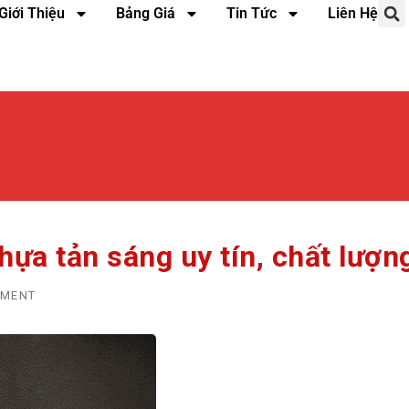
Giới Thiệu
Bảng Giá
Tin Tức
Liên Hệ
hựa tản sáng uy tín, chất lượn
MMENT