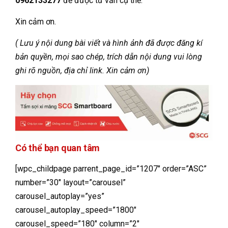
0962133277
để được tư vấn cụ thể.
Xin cảm ơn.
( Lưu ý nội dung bài viết và hình ảnh đã được đăng kí
bản quyền, mọi sao chép, trích dẫn nội dung vui lòng
ghi rõ nguồn, địa chỉ link. Xin cảm ơn)
Có thể bạn quan tâm
[wpc_childpage parrent_page_id=”1207″ order=”ASC”
number=”30″ layout=”carousel”
carousel_autoplay=”yes”
carousel_autoplay_speed=”1800″
carousel_speed=”180″ column=”2″