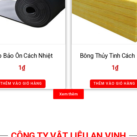
 Bảo Ôn Cách Nhiệt
Bông Thủy Tinh Cách 
1
₫
1
₫
THÊM VÀO GIỎ HÀNG
THÊM VÀO GIỎ HÀNG
Xem thêm
CÔNG TY VẬT LIỆU AN VINH