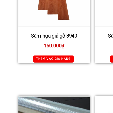
Sàn nhựa giả gỗ 8940
Sà
150.000
₫
THÊM VÀO GIỎ HÀNG