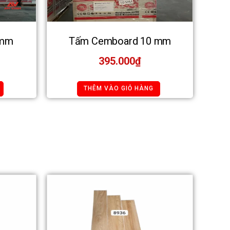
4mm
Tấm Cemboard 10 mm
395.000
₫
THÊM VÀO GIỎ HÀNG