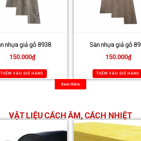
n nhựa giả gỗ 8938
Sàn nhựa giả gỗ 8
150.000
₫
150.000
₫
THÊM VÀO GIỎ HÀNG
THÊM VÀO GIỎ HÀNG
Xem thêm
VẬT LIỆU CÁCH ÂM, CÁCH NHIỆT