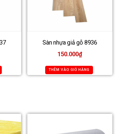
937
Sàn nhựa giả gỗ 8936
150.000
₫
THÊM VÀO GIỎ HÀNG