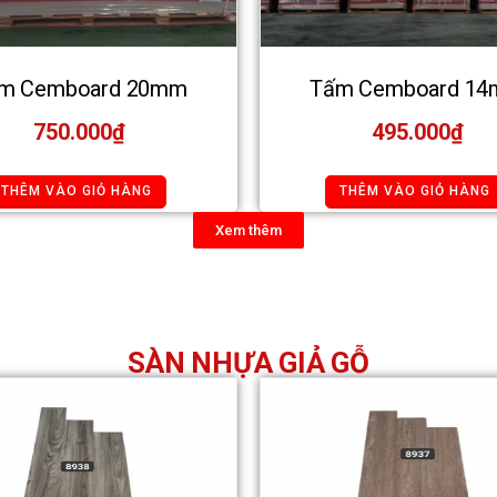
m Cemboard 20mm
Tấm Cemboard 1
750.000
₫
495.000
₫
THÊM VÀO GIỎ HÀNG
THÊM VÀO GIỎ HÀNG
Xem thêm
SÀN NHỰA GIẢ GỖ