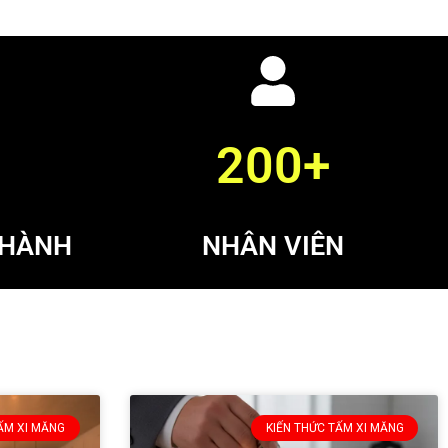
200+
THÀNH
NHÂN VIÊN
ẤM XI MĂNG
KIẾN THỨC TẤM XI MĂNG