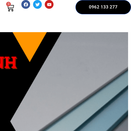
0
0962 133 277