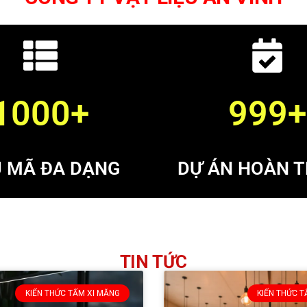
1000+
999+
 MÃ ĐA DẠNG
DỰ ÁN HOÀN 
TIN TỨC
KIẾN THỨC TẤM XI MĂNG
KIẾN THỨC T