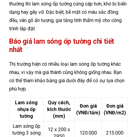
thường thì lam sóng ốp tường cứng cáp hơn, khó bị biến
dạng hay gãy vỡ. Đặc biệt, bề mặt có màu sắc đồng
đều, vân gỗ ấn tượng, gia tăng tính thẩm mỹ cho công
trình lắp đặt.
Báo giá lam sóng ốp tường chi tiết
nhất
Thị trường hiện có nhiều loại lam sóng ốp tường khác
nhau, vì vậy mà giá thành cũng không giống nhau. Bạn
có thể tham khảo bảng giá dưới đây để có sự lựa chọn
phù hợp.
Lam sóng
Quy cách,
Đơn giá
Đơn giá
nhựa ốp
kích thước
(VNĐ/tấm)
(VNĐ/m2)
tường
(mm)
Lam sóng ốp
12 x 200 x
tường 3 sóng
120.000
215.000
2950