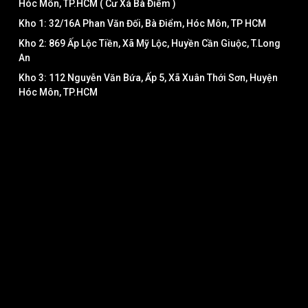
Hóc Môn, TP.HCM ( Cư Xá Bà Điểm )
Kho 1: 32/16A Phan Văn Đối, Bà Điểm, Hóc Môn, TP HCM
Kho 2: 869 Ấp Lộc Tiền, Xã Mỹ Lộc, Huyền Cần Giuộc, T.Long
An
Kho 3: 112 Nguyễn Văn Bứa, Ấp 5, Xã Xuân Thới Sơn, Huyện
Hóc Môn, TP.HCM