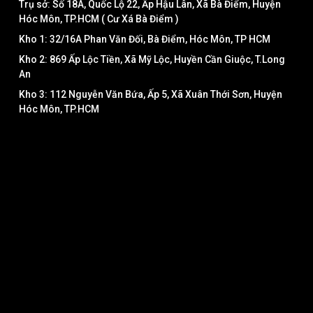
Trụ sở: Số 18A, Quốc Lộ 22, Ấp Hậu Lân, Xã Bà Điểm, Huyện
Hóc Môn, TP.HCM ( Cư Xá Bà Điểm )
Kho 1: 32/16A Phan Văn Đối, Bà Điểm, Hóc Môn, TP HCM
Kho 2: 869 Ấp Lộc Tiền, Xã Mỹ Lộc, Huyền Cần Giuộc, T.Long
An
Kho 3: 112 Nguyễn Văn Bứa, Ấp 5, Xã Xuân Thới Sơn, Huyện
Hóc Môn, TP.HCM