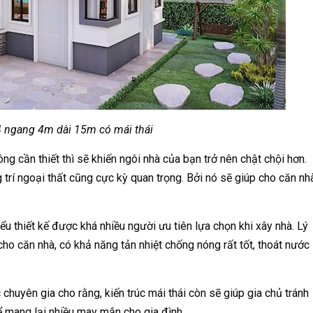
 ngang 4m dài 15m có mái thái
ông cần thiết thì sẽ khiến ngôi nhà của bạn trở nên chật chội hơn.
g trí ngoại thất cũng cực kỳ quan trọng. Bởi nó sẽ giúp cho căn nh
iểu thiết kế được khá nhiều người ưu tiên lựa chọn khi xây nhà. Lý
 cho căn nhà, có khả năng tản nhiệt chống nóng rất tốt, thoát nước
huyên gia cho rằng, kiến trúc mái thái còn sẽ giúp gia chủ tránh
hể mang lại nhiều may mắn cho gia đình.