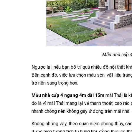
Mẫu nhà cấp 4
Ngược lại, nếu bạn bố trí quá nhiều đồ nội thất kh
Bên cạnh đó, việc lựa chọn màu sơn, vật liệu tran
trở nên sang trọng hơn.
Mẫu nhà cấp 4 ngang 4m dài 15m
mái Thái là k
do là vì mái Thái mang lại vẻ thanh thoát, cao ráo
nhanh chóng nên không gây ứ đọng trên mái nhà.
Không những vậy, theo quan niệm phong thủy, các c
được hiện tượng tích tụ hung khí, đồng thời, có t