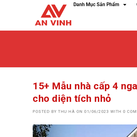
Danh Mục Sản Phẩm
15+ Mẫu nhà cấp 4 ng
cho diện tích nhỏ
POSTED BY
THU HÀ
ON
01/06/2023
WITH
0 CO