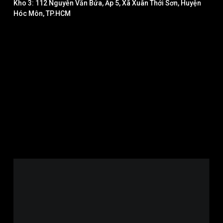
Kho 3: 112 Nguyễn Văn Bứa, Ấp 5, Xã Xuân Thới Sơn, Huyện
Hóc Môn, TP.HCM