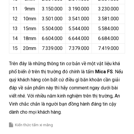
11
9mm
3.150.000
3.190.000
3.230.000
12
10mm
3.501.000
3.541.000
3.581.000
13
15mm
5.504.000
5.544.000
5.584.000
14
18mm
6.604.000
6.644.000
6.684.000
15
20mm
7.339.000
7.379.000
7.419.000
Trên đây là những thông tin cơ bản về một vật liệu khá
phổ biến ở trên thị trường đó chính là tấm
Mica FS
. Nếu
quý khách hàng còn bất cứ điều gì băn khoăn cần giải
đáp về sản phẩm này thì hãy comment ngay dưới bài
viết nhé. Với nhiều năm kinh nghiệm trên thị trường, An
Vinh chắc chắn là người bạn đồng hành đáng tin cậy
dành cho mọi khách hàng.
Kiến thức tấm xi măng