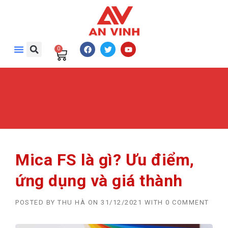
0
Mica FS là gì? Ưu điểm,
ứng dụng và giá thành
POSTED BY
THU HÀ
ON
31/12/2021
WITH
0 COMMENT