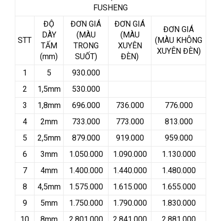
FUSHENG
ĐỘ
ĐƠN GIÁ
ĐƠN GIÁ
ĐƠN GIÁ
DÀY
(MÀU
(MÀU
STT
(MÀU KHÔNG
TẤM
TRONG
XUYÊN
XUYÊN ĐÈN)
(mm)
SUỐT)
ĐÈN)
1
5
930.000
2
1,5mm
530.000
3
1,8mm
696.000
736.000
776.000
4
2mm
733.000
773.000
813.000
5
2,5mm
879.000
919.000
959.000
6
3mm
1.050.000
1.090.000
1.130.000
7
4mm
1.400.000
1.440.000
1.480.000
8
4,5mm
1.575.000
1.615.000
1.655.000
9
5mm
1.750.000
1.790.000
1.830.000
10
8mm
2.801.000
2.841.000
2.881.000