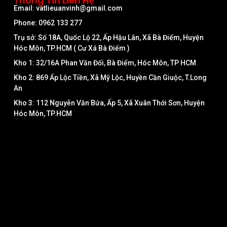
Thông Tin Liên Hệ
Email: vatlieuanvinh@gmail.com
Phone: 0962 133 277
Trụ sở: Số 18A, Quốc Lộ 22, Ấp Hậu Lân, Xã Bà Điểm, Huyện
Hóc Môn, TP.HCM ( Cư Xá Bà Điểm )
Kho 1: 32/16A Phan Văn Đối, Bà Điểm, Hóc Môn, TP HCM
Kho 2: 869 Ấp Lộc Tiền, Xã Mỹ Lộc, Huyền Cần Giuộc, T.Long
An
Kho 3: 112 Nguyễn Văn Bứa, Ấp 5, Xã Xuân Thới Sơn, Huyện
Hóc Môn, TP.HCM