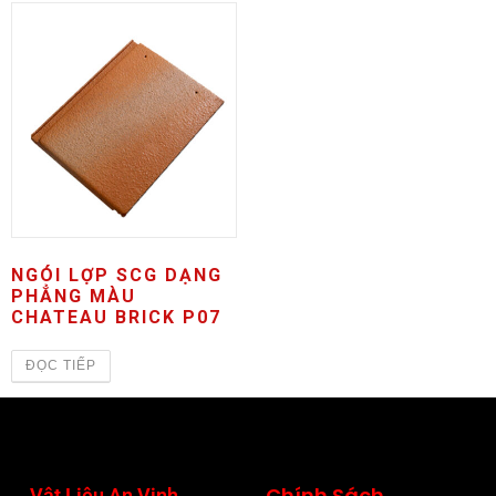
NGÓI LỢP SCG DẠNG
PHẲNG MÀU
CHATEAU BRICK P07
ĐỌC TIẾP
Chính Sách
Vật Liệu An Vinh