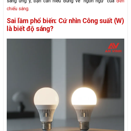
sáng ưng ý, bạn cần hiểu đúng về "ngôn ngữ" của
đèn
chiếu sáng
.
Sai lầm phổ biến: Cứ nhìn Công suất (W)
là biết độ sáng?