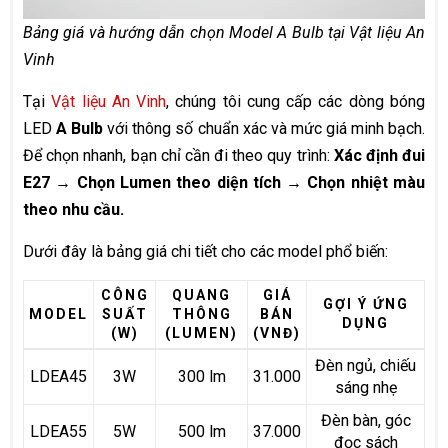
Bảng giá và hướng dẫn chọn Model A Bulb tại Vật liệu An
Vinh
Tại
Vật liệu An Vinh
, chúng tôi cung cấp các dòng bóng
LED
A Bulb
với thông số chuẩn xác và mức giá minh bạch.
Để chọn nhanh, bạn chỉ cần đi theo quy trình:
Xác định đui
E27 → Chọn Lumen theo diện tích → Chọn nhiệt màu
theo nhu cầu.
Dưới đây là bảng giá chi tiết cho các model phổ biến:
CÔNG
QUANG
GIÁ
GỢI Ý ỨNG
MODEL
SUẤT
THÔNG
BÁN
DỤNG
(W)
(LUMEN)
(VNĐ)
Đèn ngủ, chiếu
LDEA45
3W
300 lm
31.000
sáng nhẹ
Đèn bàn, góc
LDEA55
5W
500 lm
37.000
đọc sách