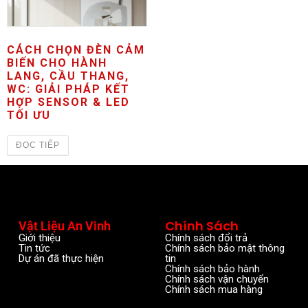
CÁCH CHỌN ĐÈN CẢM
BIẾN CHO HÀNH
LANG, CẦU THANG,
WC: GIẢI PHÁP KẾT
HỢP SENSOR & LED
TỐI ƯU
ĐỌC TIẾP
Chính Sách
Vật Liệu An Vinh
Giới thiệu
Chính sách đổi trả
Tin tức
Chính sách bảo mật thông
Dự án đã thực hiện
tin
Chính sách bảo hành
Chính sách vận chuyển
Chính sách mua hàng