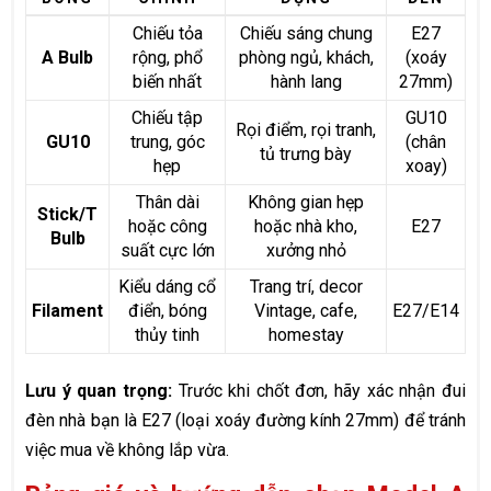
Chiếu tỏa
Chiếu sáng chung
E27
A Bulb
rộng, phổ
phòng ngủ, khách,
(xoáy
biến nhất
hành lang
27mm)
Chiếu tập
GU10
Rọi điểm, rọi tranh,
GU10
trung, góc
(chân
tủ trưng bày
hẹp
xoay)
Thân dài
Không gian hẹp
Stick/T
hoặc công
hoặc nhà kho,
E27
Bulb
suất cực lớn
xưởng nhỏ
Kiểu dáng cổ
Trang trí, decor
Filament
điển, bóng
Vintage, cafe,
E27/E14
thủy tinh
homestay
Lưu ý quan trọng:
Trước khi chốt đơn, hãy xác nhận đui
đèn nhà bạn là E27 (loại xoáy đường kính 27mm) để tránh
việc mua về không lắp vừa.