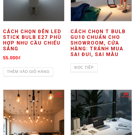
CÁCH CHỌN ĐÈN LED
CÁCH CHỌN T BULB
STICK BULB E27 PHÙ
GU10 CHUẨN CHO
HỢP NHU CẦU CHIẾU
SHOWROOM, CỬA
SÁNG
HÀNG: TRÁNH MUA
SAI ĐUI, SAI MÀU
55.000
₫
ĐỌC TIẾP
THÊM VÀO GIỎ HÀNG