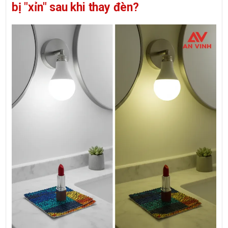
bị "xỉn" sau khi thay đèn?