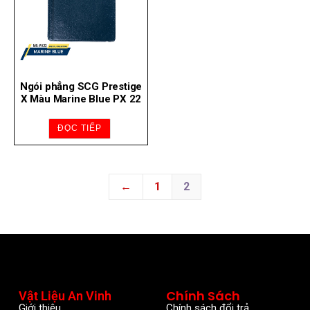
Ngói phẳng SCG Prestige
X Màu Marine Blue PX 22
ĐỌC TIẾP
←
1
2
Chính Sách
Vật Liệu An Vinh
Giới thiệu
Chính sách đổi trả