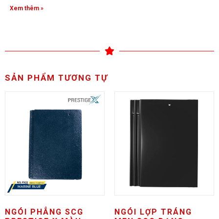
Xem thêm »
SẢN PHẨM TƯƠNG TỰ
NGÓI PHẲNG SCG
NGÓI LỢP TRÁNG