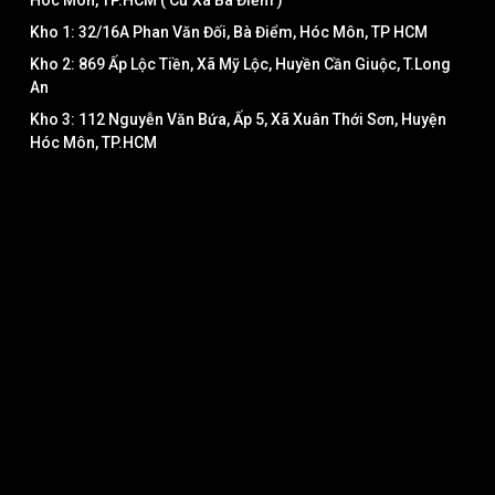
Hóc Môn, TP.HCM ( Cư Xá Bà Điểm )
Kho 1: 32/16A Phan Văn Đối, Bà Điểm, Hóc Môn, TP HCM
Kho 2: 869 Ấp Lộc Tiền, Xã Mỹ Lộc, Huyền Cần Giuộc, T.Long
An
Kho 3: 112 Nguyễn Văn Bứa, Ấp 5, Xã Xuân Thới Sơn, Huyện
Hóc Môn, TP.HCM