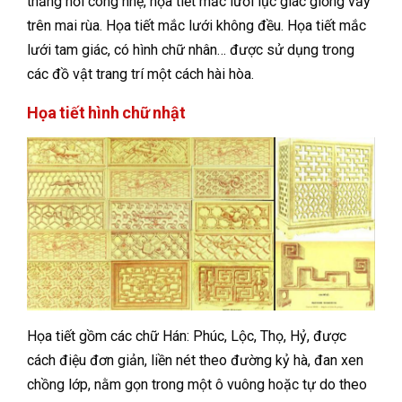
thẳng hơi cong nhẹ, họa tiết mắc lưới lục giác giống vảy
trên mai rùa. Họa tiết mắc lưới không đều. Họa tiết mắc
lưới tam giác, có hình chữ nhân… được sử dụng trong
các đồ vật trang trí một cách hài hòa.
Họa tiết hình chữ nhật
Họa tiết gồm các chữ Hán: Phúc, Lộc, Thọ, Hỷ, được
cách điệu đơn giản, liền nét theo đường kỷ hà, đan xen
chồng lớp, nằm gọn trong một ô vuông hoặc tự do theo