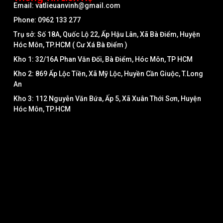
Email: vatlieuanvinh@gmail.com
Phone: 0962 133 277
Trụ sở: Số 18A, Quốc Lộ 22, Ấp Hậu Lân, Xã Bà Điểm, Huyện
Hóc Môn, TP.HCM ( Cư Xá Bà Điểm )
Kho 1: 32/16A Phan Văn Đối, Bà Điểm, Hóc Môn, TP HCM
Kho 2: 869 Ấp Lộc Tiền, Xã Mỹ Lộc, Huyền Cần Giuộc, T.Long
An
Kho 3: 112 Nguyễn Văn Bứa, Ấp 5, Xã Xuân Thới Sơn, Huyện
Hóc Môn, TP.HCM