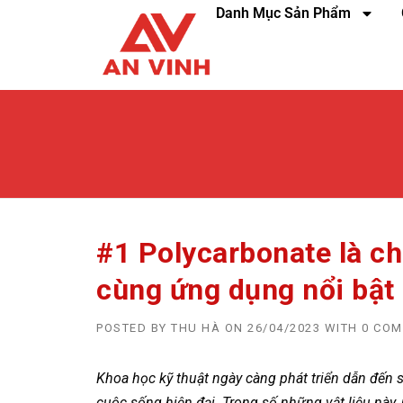
Danh Mục Sản Phẩm
#1 Polycarbonate là ch
cùng ứng dụng nổi bật
POSTED BY
THU HÀ
ON
26/04/2023
WITH
0 CO
Khoa học kỹ thuật ngày càng phát triển dẫn đến s
cuộc sống hiện đại. Trong số những vật liệu này,