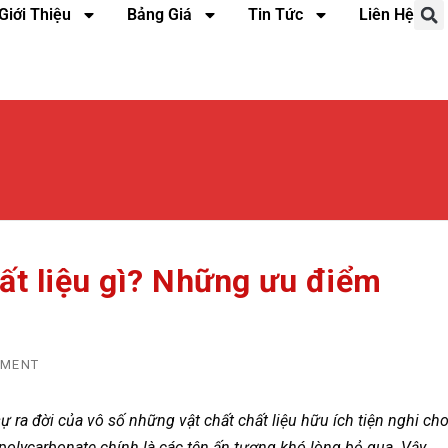
Giới Thiệu
Bảng Giá
Tin Tức
Liên Hệ
ất liệu gì? Những ưu điểm
MMENT
ự ra đời của vô số những vật chất chất liệu hữu ích tiện nghi ch
 polycarbonate chính là các tên ấn tượng khó lòng bỏ qua. Vậy