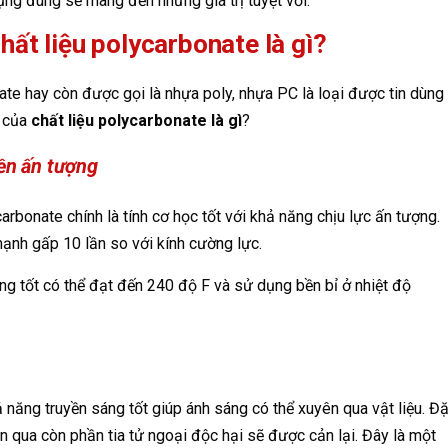
ng đúng sẽ mang đến những giá trị tuyệt vời.
hất liệu polycarbonate là gì?
ate hay còn được gọi là nhựa poly, nhựa PC là loại được tin dùng
t của
chất liệu polycarbonate là gì
?
bền ấn tượng
rbonate chính là tính cơ học tốt với khả năng chịu lực ấn tượng.
mạnh gấp 10 lần so với kính cường lực.
ng tốt có thể đạt đến 240 độ F và sử dụng bền bỉ ở nhiệt độ
 năng truyền sáng tốt giúp ánh sáng có thể xuyên qua vật liệu. Đ
ên qua còn phần tia tử ngoại độc hại sẽ được cản lại. Đây là một