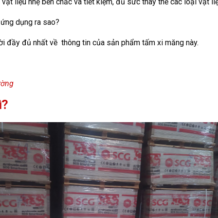
 vật liệu nhẹ bền chắc và tiết kiệm, đủ sức thay thế các loại vật l
 ứng dụng ra sao?
 lời đầy đủ nhất về thông tin của sản phẩm tấm xi măng này.
rường
ì?