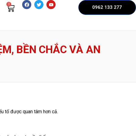
0
0962 133 277
ỆM, BỀN CHẮC VÀ AN
yếu tố được quan tâm hơn cả.