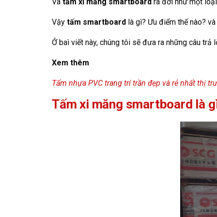
Và
tấm xi măng smartboard
ra đời như một loại
Vậy
tấm smartboard
là gì? Ưu điểm thế nào? và
Ở baì viết này, chúng tôi sẽ đưa ra những câu trả
Xem thêm
Tấm nhựa PVC trang trí trần đẹp và rẻ nhất thị t
Tấm xi măng smartboard là g