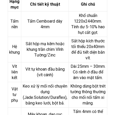
Hạng
Chi tiết kỹ thuật
Ghi chú
mục
Khổ chuẩn
Tấm
Tấm Cemboard dày
1220x2440mm.
nền
4mm
Tính dư 5-10% hao
hụt cắt gọt.
Sắt hộp kích thước
Sắt hộp mạ kẽm hoặc
Hệ
tối thiểu 20x40mm
khung trần chìm Vĩnh
khung
để đủ tiết diện bắn
Tường/Zinc
vít.
Vít
Dài 25mm – 30mm.
Vít tự khoan đầu bằng
liên
Có rãnh ở đầu để
(vít cánh)
kết
âm vào mặt tấm.
Keo xử lý mối nối chuyên
Không dùng bột trét
Vật
dụng
tường thông thường
tư
(Jade.Solution/Duraflex),
cho mối nối tấm xi
phụ
băng keo lưới, bột bả.
măng.
Tấm 4mm có thể
Máy khoan, dao rọc