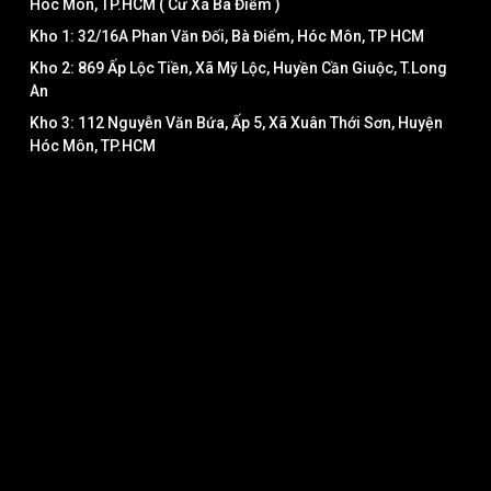
Hóc Môn, TP.HCM ( Cư Xá Bà Điểm )
Kho 1: 32/16A Phan Văn Đối, Bà Điểm, Hóc Môn, TP HCM
Kho 2: 869 Ấp Lộc Tiền, Xã Mỹ Lộc, Huyền Cần Giuộc, T.Long
An
Kho 3: 112 Nguyễn Văn Bứa, Ấp 5, Xã Xuân Thới Sơn, Huyện
Hóc Môn, TP.HCM