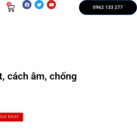
0
0962 133 277
, cách âm, chống
MUA NGAY