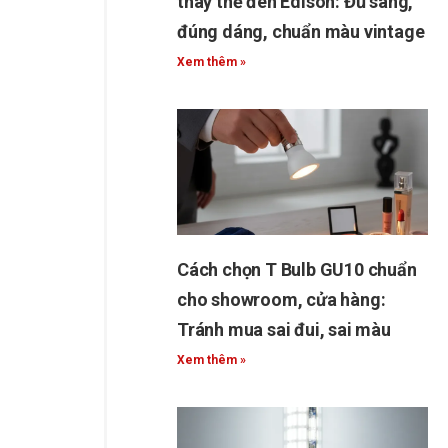
thay thế đèn Edison: Đủ sáng,
đúng dáng, chuẩn màu vintage
Xem thêm »
Cách chọn T Bulb GU10 chuẩn
cho showroom, cửa hàng:
Tránh mua sai đui, sai màu
Xem thêm »