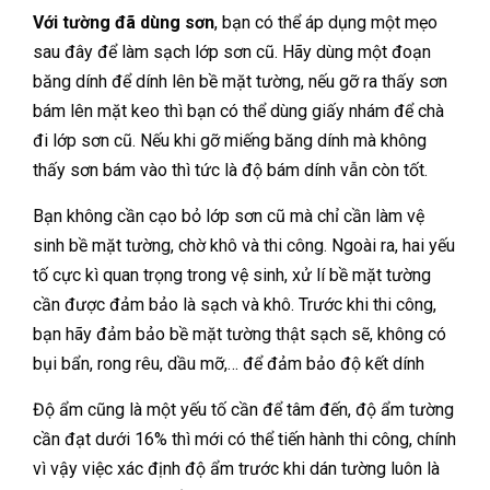
Với tường đã dùng sơn
, bạn có thể áp dụng một mẹo
sau đây để làm sạch lớp sơn cũ. Hãy dùng một đoạn
băng dính để dính lên bề mặt tường, nếu gỡ ra thấy sơn
bám lên mặt keo thì bạn có thể dùng giấy nhám để chà
đi lớp sơn cũ. Nếu khi gỡ miếng băng dính mà không
thấy sơn bám vào thì tức là độ bám dính vẫn còn tốt.
Bạn không cần cạo bỏ lớp sơn cũ mà chỉ cần làm vệ
sinh bề mặt tường, chờ khô và thi công. Ngoài ra, hai yếu
tố cực kì quan trọng trong vệ sinh, xử lí bề mặt tường
cần được đảm bảo là sạch và khô. Trước khi thi công,
bạn hãy đảm bảo bề mặt tường thật sạch sẽ, không có
bụi bẩn, rong rêu, dầu mỡ,… để đảm bảo độ kết dính
Độ ẩm cũng là một yếu tố cần để tâm đến, độ ẩm tường
cần đạt dưới 16% thì mới có thể tiến hành thi công, chính
vì vậy việc xác định độ ẩm trước khi dán tường luôn là