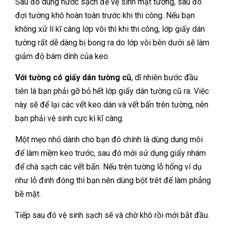
Sau đó dùng nước sạch để vệ sinh mặt tường, sau đó
đợi tường khô hoàn toàn trước khi thi công. Nếu bạn
không xử lí kĩ càng lớp vôi thì khi thi công, lớp giấy dán
tường rất dễ dàng bị bong ra do lớp vôi bên dưới sẽ làm
giảm độ bám dính của keo.
Với tường có giấy dán tường cũ
, dĩ nhiên bước đầu
tiên là bạn phải gỡ bỏ hết lớp giấy dán tường cũ ra. Việc
này sẽ để lại các vết keo dán và vết bẩn trên tường, nên
bạn phải vệ sinh cực kì kĩ càng.
Một mẹo nhỏ dành cho bạn đó chính là dùng dung môi
để làm mềm keo trước, sau đó mới sử dụng giấy nhám
để chà sạch các vết bẩn. Nếu trên tường lỗ hổng ví dụ
như lỗ đinh đóng thì bạn nên dùng bột trét để làm phẳng
bề mặt.
Tiếp sau đó vệ sinh sạch sẽ và chờ khô rồi mới bắt đầu.