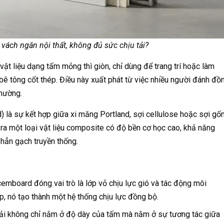
ách ngăn nội thất, không đủ sức chịu tải?
vật liệu dạng tấm mỏng thì giòn, chỉ dùng để trang trí hoặc làm
bê tông cốt thép. Điều này xuất phát từ việc nhiều người đánh đồ
thường.
à sự kết hợp giữa xi măng Portland, sợi cellulose hoặc sợi gố
 ra một loại vật liệu composite có độ bền cơ học cao, khả năng
 hẳn gạch truyền thống.
emboard đóng vai trò là lớp vỏ chịu lực gió và tác động môi
p, nó tạo thành một hệ thống chịu lực đồng bộ.
tải không chỉ nằm ở độ dày của tấm mà nằm ở sự tương tác giữa