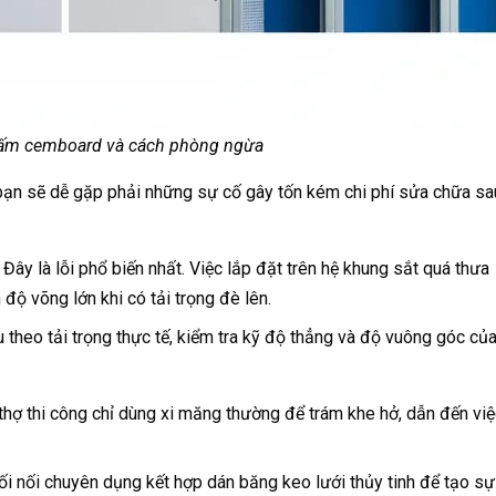
 tấm cemboard và cách phòng ngừa
t, bạn sẽ dễ gặp phải những sự cố gây tốn kém chi phí sửa chữa sa
Đây là lỗi phổ biến nhất. Việc lắp đặt trên hệ khung sắt quá thưa
ộ võng lớn khi có tải trọng đè lên.
 theo tải trọng thực tế, kiểm tra kỹ độ thẳng và độ vuông góc củ
thợ thi công chỉ dùng xi măng thường để trám khe hở, dẫn đến việ
i nối chuyên dụng kết hợp dán băng keo lưới thủy tinh để tạo sự