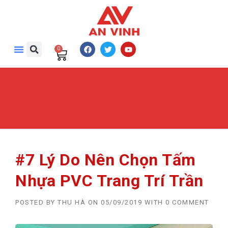
0
#7 Lý Do Nên Chọn Tấm
Nhựa PVC Trang Trí Trần
POSTED BY
THU HÀ
ON
05/09/2019
WITH
0 COMMENT