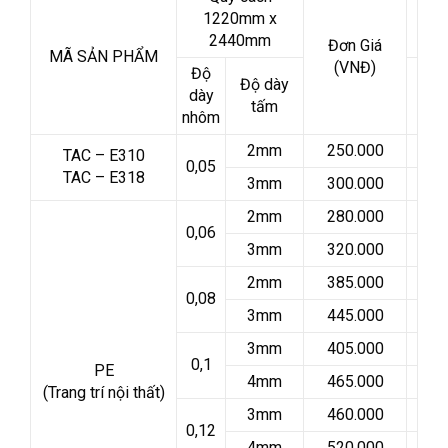
1220mm x
2440mm
Đơn Giá
MÃ SẢN PHẨM
(VNĐ)
Độ
Độ dày
dày
tấm
nhôm
2mm
250.000
TAC – E310
0,05
TAC – E318
3mm
300.000
2mm
280.000
0,06
3mm
320.000
2mm
385.000
0,08
3mm
445.000
3mm
405.000
0,1
PE
4mm
465.000
(Trang trí nội thất)
3mm
460.000
0,12
4mm
520.000