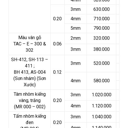
3mm
630.000
0.20
4mm
710.000
5mm
790.000
Màu vân gỗ
2mm
320.000
TAC – E – 300 &
0.06
3mm
380.000
302
SH-412, SH-113 –
3mm
520.000
411 ;
BH 413, AS-004
0.12
(Sơn nhám) (Sơn
4mm
580.000
Xước)
Tâm nhôm kiếng
3mm
1.020.000
vàng, trắng
0.20
4mm
1.120.000
(MR 000 – 002)
Tấm nhôm kiếng
3mm
1.040.000
đen
0.20
4mm
1.140.000