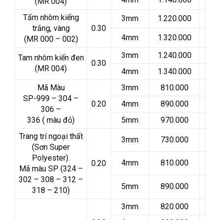
(MR 004)
Tấm nhôm kiếng
3mm
1.220.000
trắng, vàng
0.30
4mm
1.320.000
(MR 000 – 002)
3mm
1.240.000
Tam nhôm kiến đen
0.30
(MR 004)
4mm
1.340.000
Mã Màu
3mm
810.000
SP-999 – 304 –
0.20
4mm
890.000
306 –
336 ( màu đỏ)
5mm
970.000
Trang trí ngoại thất
3mm
730.000
(Sơn Super
Polyester).
4mm
810.000
0.20
Mã màu SP (324 –
302 – 308 – 312 –
5mm
890.000
318 – 210)
3mm
820.000