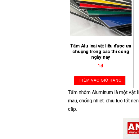
Tấm Alu loại vật liệu được ưa
chuộng trong các thi công
ngày nay
1
₫
THÊM VÀO GIỎ HÀNG
Tấm nhôm Aluminum là một vật liệu
màu, chống nhiệt, chịu lực tốt n
cấp.