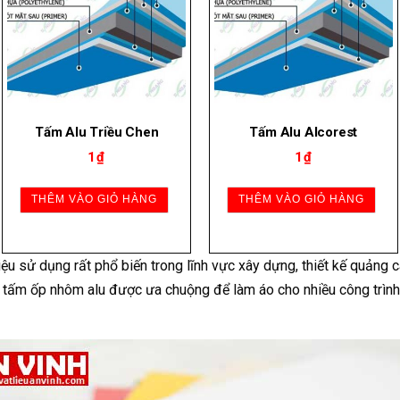
Tấm Alu Triều Chen
Tấm Alu Alcorest
1
₫
1
₫
THÊM VÀO GIỎ HÀNG
THÊM VÀO GIỎ HÀNG
 sử dụng rất phổ biến trong lĩnh vực xây dựng, thiết kế quảng cá
ên tấm ốp nhôm alu được ưa chuộng để làm áo cho nhiều công trìn