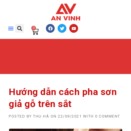
0
Hướng dẫn cách pha sơn
giả gỗ trên sắt
POSTED BY
THU HÀ
ON
22/09/2021
WITH
0 COMMENT