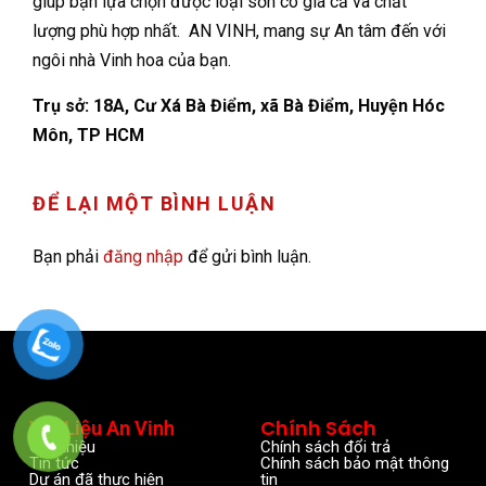
giúp bạn lựa chọn được loại sơn có giá cả và chất
lượng phù hợp nhất.
AN VINH, mang sự An tâm đến với
ngôi nhà Vinh hoa của bạn.
Trụ sở: 18A, Cư Xá Bà Điểm, xã Bà Điểm, Huyện Hóc
Môn, TP HCM
ĐỂ LẠI MỘT BÌNH LUẬN
Bạn phải
đăng nhập
để gửi bình luận.
Chính Sách
Vật Liệu An Vinh
Giới thiệu
Chính sách đổi trả
Tin tức
Chính sách bảo mật thông
Dự án đã thực hiện
tin