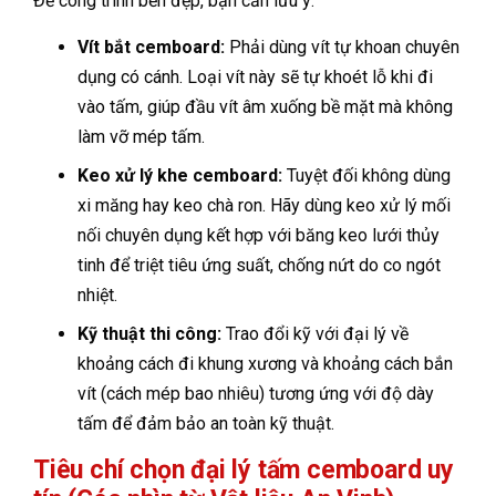
Để công trình bền đẹp, bạn cần lưu ý:
Vít bắt cemboard:
Phải dùng vít tự khoan chuyên
dụng có cánh. Loại vít này sẽ tự khoét lỗ khi đi
vào tấm, giúp đầu vít âm xuống bề mặt mà không
làm vỡ mép tấm.
Keo xử lý khe cemboard:
Tuyệt đối không dùng
xi măng hay keo chà ron. Hãy dùng keo xử lý mối
nối chuyên dụng kết hợp với băng keo lưới thủy
tinh để triệt tiêu ứng suất, chống nứt do co ngót
nhiệt.
Kỹ thuật thi công:
Trao đổi kỹ với đại lý về
khoảng cách đi khung xương và khoảng cách bắn
vít (cách mép bao nhiêu) tương ứng với độ dày
tấm để đảm bảo an toàn kỹ thuật.
Tiêu chí chọn đại lý tấm cemboard uy