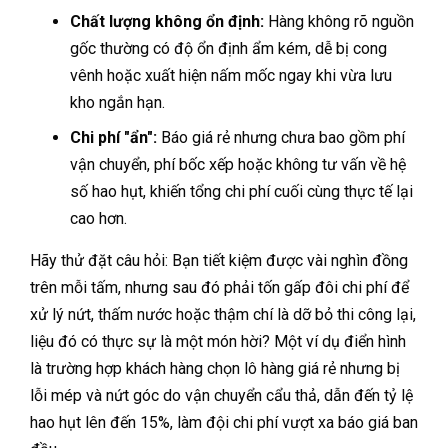
Chất lượng không ổn định:
Hàng không rõ nguồn
gốc thường có độ ổn định ẩm kém, dễ bị cong
vênh hoặc xuất hiện nấm mốc ngay khi vừa lưu
kho ngắn hạn.
Chi phí "ẩn":
Báo giá rẻ nhưng chưa bao gồm phí
vận chuyển, phí bốc xếp hoặc không tư vấn về hệ
số hao hụt, khiến tổng chi phí cuối cùng thực tế lại
cao hơn.
Hãy thử đặt câu hỏi: Bạn tiết kiệm được vài nghìn đồng
trên mỗi tấm, nhưng sau đó phải tốn gấp đôi chi phí để
xử lý nứt, thấm nước hoặc thậm chí là dỡ bỏ thi công lại,
liệu đó có thực sự là một món hời? Một ví dụ điển hình
là trường hợp khách hàng chọn lô hàng giá rẻ nhưng bị
lỗi mép và nứt góc do vận chuyển cẩu thả, dẫn đến tỷ lệ
hao hụt lên đến 15%, làm đội chi phí vượt xa báo giá ban