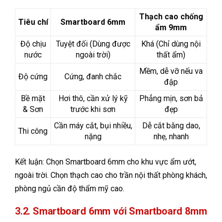
Thạch cao chống
Tiêu chí
Smartboard 6mm
ẩm 9mm
Độ chịu
Tuyệt đối (Dùng được
Khá (Chỉ dùng nội
nước
ngoài trời)
thất ẩm)
Mềm, dễ vỡ nếu va
Độ cứng
Cứng, đanh chắc
đập
Bề mặt
Hơi thô, cần xử lý kỹ
Phẳng mịn, sơn bả
& Sơn
trước khi sơn
đẹp
Cần máy cắt, bụi nhiều,
Dễ cắt bằng dao,
Thi công
nặng
nhẹ, nhanh
Kết luận: Chọn Smartboard 6mm cho khu vực ẩm ướt,
ngoài trời. Chọn thạch cao cho trần nội thất phòng khách,
phòng ngủ cần độ thẩm mỹ cao.
3.2. Smartboard 6mm với Smartboard 8mm