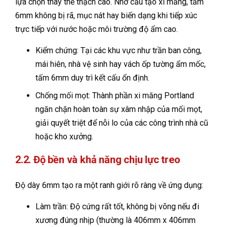
lựa chọn thay thế thạch cao. Nhờ cấu tạo xi măng, tấm
6mm không bị rã, mục nát hay biến dạng khi tiếp xúc
trực tiếp với nước hoặc môi trường độ ẩm cao.
Kiểm chứng: Tại các khu vực như trần ban công,
mái hiên, nhà vệ sinh hay vách ốp tường ẩm mốc,
tấm 6mm duy trì kết cấu ổn định.
Chống mối mọt: Thành phần xi măng Portland
ngăn chặn hoàn toàn sự xâm nhập của mối mọt,
giải quyết triệt để nỗi lo của các công trình nhà cũ
hoặc kho xưởng.
2.2. Độ bền và khả năng chịu lực treo
Độ dày 6mm tạo ra một ranh giới rõ ràng về ứng dụng:
Làm trần: Độ cứng rất tốt, không bị võng nếu đi
xương đúng nhịp (thường là 406mm x 406mm