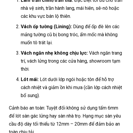
Làm trần chìm/trần thả:
Đặc biệt tối ưu cho trần
nhà vệ sinh, trần hành lang, mái hiên, sê-nô hoặc
các khu vực bán lộ thiên.
Vách ốp tường (Lining):
Dùng để ốp đè lên các
mảng tường cũ bị bong tróc, ẩm mốc mà không
muốn tô trát lại.
Vách ngăn nhẹ không chịu lực:
Vách ngăn trang
trí, vách lửng trong các cửa hàng, showroom tạm
thời.
Lót mái:
Lót dưới lớp ngói hoặc tôn để hỗ trợ
cách nhiệt và giảm ồn khi mưa (cần lớp cách nhiệt
bổ sung).
Cảnh báo an toàn: Tuyệt đối không sử dụng tấm 6mm
để lót sàn gác lửng hay sàn nhà trọ. Hạng mục sàn yêu
cầu độ dày tối thiểu từ 12mm – 20mm để đảm bảo an
toàn chịu tải.