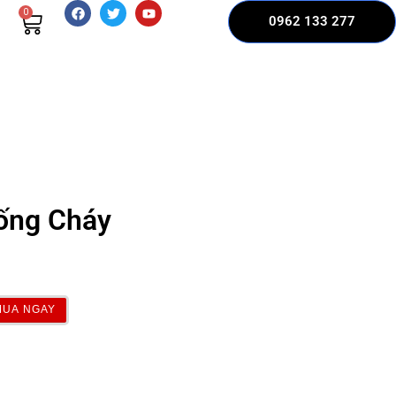
0
0962 133 277
ống Cháy
MUA NGAY