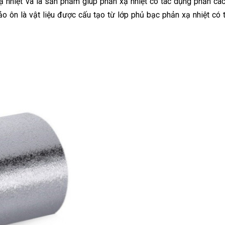
 nhiệt và là sản phẩm giúp phản xạ nhiệt có tác dụng phản các
ảo ôn là vật liệu được cấu tạo từ lớp phủ bạc phản xạ nhiệt có