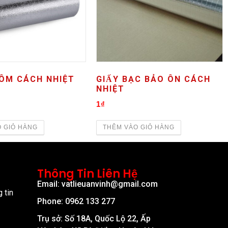
ÔM CÁCH NHIỆT
GIẤY BẠC BẢO ÔN CÁCH
NHIỆT
1
₫
 GIỎ HÀNG
THÊM VÀO GIỎ HÀNG
Thông Tin Liên Hệ
Email: vatlieuanvinh@gmail.com
 tin
Phone: 0962 133 277
Trụ sở: Số 18A, Quốc Lộ 22, Ấp