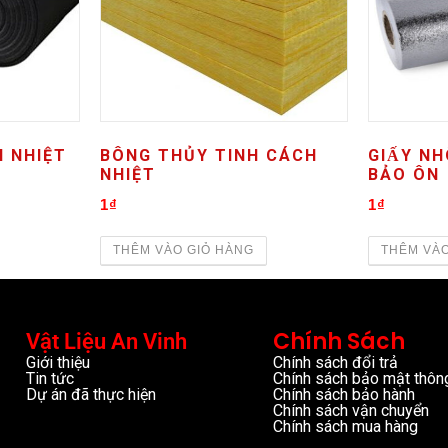
 NHIỆT
BÔNG THỦY TINH CÁCH
GIẤY NH
NHIỆT
BẢO ÔN
1
₫
1
₫
THÊM VÀO GIỎ HÀNG
THÊM VÀO
Chính Sách
Vật Liệu An Vinh
Giới thiệu
Chính sách đổi trả
Tin tức
Chính sách bảo mật thông
Dự án đã thực hiện
Chính sách bảo hành
Chính sách vận chuyển
Chính sách mua hàng