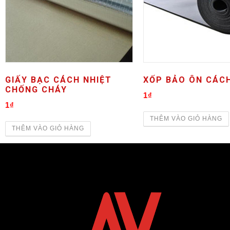
GIẤY BẠC CÁCH NHIỆT
XỐP BẢO ÔN CÁCH
CHỐNG CHÁY
1
₫
1
₫
THÊM VÀO GIỎ HÀNG
THÊM VÀO GIỎ HÀNG