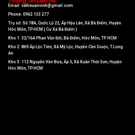
Thông Tin Liên Hệ
Email: vatlieuanvinh@gmail.com
Phone: 0962 133 277
Trụ sở: Số 18A, Quốc Lộ 22, Ấp Hậu Lân, Xã Bà Điểm, Huyện
Hóc Môn, TP.HCM ( Cư Xá Bà Điểm )
Kho 1: 32/16A Phan Văn Đối, Bà Điểm, Hóc Môn, TP HCM
Kho 2: 869 Ấp Lộc Tiền, Xã Mỹ Lộc, Huyền Cần Giuộc, T.Long
An
Kho 3: 112 Nguyễn Văn Bứa, Ấp 5, Xã Xuân Thới Sơn, Huyện
Hóc Môn, TP.HCM