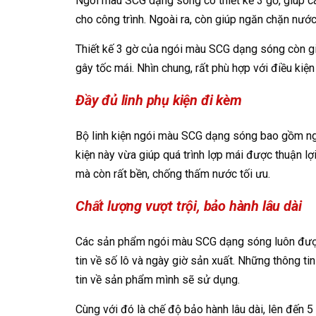
Ngói màu SCG dạng sóng có thiết kế 3 gờ, giúp cá
cho công trình. Ngoài ra, còn giúp ngăn chặn nướ
Thiết kế 3 gờ của ngói màu SCG dạng sóng còn giú
gây tốc mái. Nhìn chung, rất phù hợp với điều kiệ
Đầy đủ linh phụ kiện đi kèm
Bộ linh kiện ngói màu SCG dạng sóng bao gồm ngói g
kiện này vừa giúp quá trình lợp mái được thuận l
mà còn rất bền, chống thấm nước tối ưu.
Chất lượng vượt trội, bảo hành lâu dài
Các sản phẩm ngói màu SCG dạng sóng luôn được 
tin về số lô và ngày giờ sản xuất. Những thông ti
tin về sản phẩm mình sẽ sử dụng.
Cùng với đó là chế độ bảo hành lâu dài, lên đến 