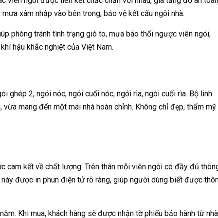
c viên ngói được liên kết chắc chắn với nhau, gia tăng độ an toà
c mưa xâm nhập vào bên trong, bảo vệ kết cấu ngôi nhà.
p phòng tránh tình trạng gió to, mưa bão thổi ngược viên ngói,
n khí hậu khắc nghiệt của Việt Nam.
hép 2, ngói nóc, ngói cuối nóc, ngói rìa, ngói cuối rìa. Bộ linh
ợi, vừa mang đến một mái nhà hoàn chỉnh. Không chỉ đẹp, thẩm mỹ
cam kết về chất lượng. Trên thân mỗi viên ngói có đầy đủ thôn
n này được in phun điện tử rõ ràng, giúp người dùng biết được thô
5 năm. Khi mua, khách hàng sẽ được nhận tờ phiếu bảo hành từ nhà