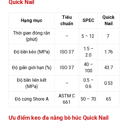
Quick Nail
Tiêu
Quick
Hạng mục
SPEC
chuẩn
Nail
Thời gian đóng rắn
–
5 – 12
7
(phút)
1.5 –
Độ bền kéo (MPa)
ISO 37
1.76
2.0
40 –
Độ giãn giới hạn (%)
ISO 37
43.7
100
Độ bền liên kết
0.5 –
–
0.53
(MPa)
0.6
ASTM C
Độ cứng Shore A
50 – 70
65
661
Ưu điểm keo đa năng bò húc Quick Nail