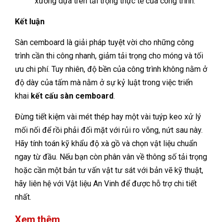
xương dựa trên tải trọng thực tế của công trình.
Kết luận
Sàn cemboard là giải pháp tuyệt vời cho những công
trình cần thi công nhanh, giảm tải trọng cho móng và tối
ưu chi phí. Tuy nhiên, độ bền của công trình không nằm ở
độ dày của tấm mà nằm ở sự kỷ luật trong việc triển
khai
kết cấu sàn cemboard
.
Đừng tiết kiệm vài mét thép hay một vài tuýp keo xử lý
mối nối để rồi phải đối mặt với rủi ro võng, nứt sau này.
Hãy tính toán kỹ khẩu độ xà gồ và chọn vật liệu chuẩn
ngay từ đầu. Nếu bạn còn phân vân về thông số tải trọng
hoặc cần một bản tư vấn vật tư sát với bản vẽ kỹ thuật,
hãy liên hệ với Vật liệu An Vinh để được hỗ trợ chi tiết
nhất.
Xem thêm