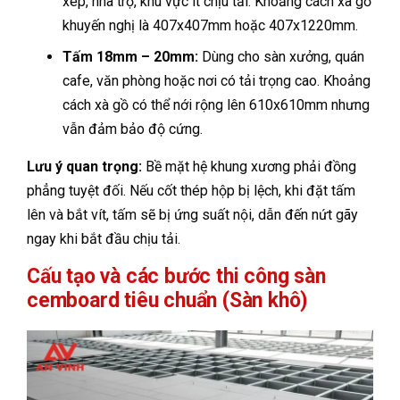
xép, nhà trọ, khu vực ít chịu tải. Khoảng cách xà gồ
khuyến nghị là 407x407mm hoặc 407x1220mm.
Tấm 18mm – 20mm:
Dùng cho sàn xưởng, quán
cafe, văn phòng hoặc nơi có tải trọng cao. Khoảng
cách xà gồ có thể nới rộng lên 610x610mm nhưng
vẫn đảm bảo độ cứng.
Lưu ý quan trọng:
Bề mặt hệ khung xương phải đồng
phẳng tuyệt đối. Nếu cốt thép hộp bị lệch, khi đặt tấm
lên và bắt vít, tấm sẽ bị ứng suất nội, dẫn đến nứt gãy
ngay khi bắt đầu chịu tải.
Cấu tạo và các bước thi công sàn
cemboard tiêu chuẩn (Sàn khô)