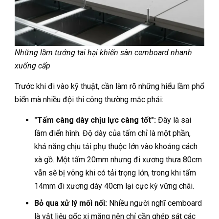
Những lầm tưởng tai hại khiến sàn cemboard nhanh
xuống cấp
Trước khi đi vào kỹ thuật, cần làm rõ những hiểu lầm phổ
biến mà nhiều đội thi công thường mắc phải:
"Tấm càng dày chịu lực càng tốt":
Đây là sai
lầm điển hình. Độ dày của tấm chỉ là một phần,
khả năng chịu tải phụ thuộc lớn vào khoảng cách
xà gồ. Một tấm 20mm nhưng đi xương thưa 80cm
vẫn sẽ bị võng khi có tải trọng lớn, trong khi tấm
14mm đi xương dày 40cm lại cực kỳ vững chãi.
Bỏ qua xử lý mối nối:
Nhiều người nghĩ cemboard
là vật liệu gốc xi măng nên chỉ cần ghép sát các