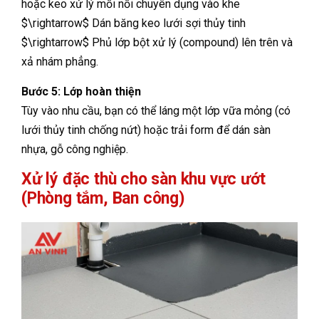
hoặc keo xử lý mối nối chuyên dụng vào khe
$\rightarrow$ Dán băng keo lưới sợi thủy tinh
$\rightarrow$ Phủ lớp bột xử lý (compound) lên trên và
xả nhám phẳng.
Bước 5: Lớp hoàn thiện
Tùy vào nhu cầu, bạn có thể láng một lớp vữa mỏng (có
lưới thủy tinh chống nứt) hoặc trải form để dán sàn
nhựa, gỗ công nghiệp.
Xử lý đặc thù cho sàn khu vực ướt
(Phòng tắm, Ban công)