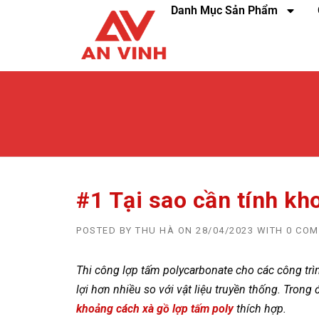
Danh Mục Sản Phẩm
#1 Tại sao cần tính kh
POSTED BY
THU HÀ
ON
28/04/2023
WITH
0 CO
Thi công lợp tấm polycarbonate cho các công trì
lợi hơn nhiều so với vật liệu truyền thống. Trong 
khoảng cách xà gồ lợp tấm poly
thích hợp.