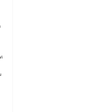
u
vì
u