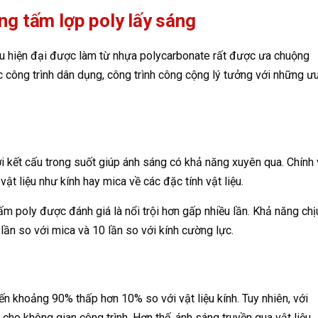
ng tấm lợp poly lấy sáng
iệu hiện đại được làm từ nhựa polycarbonate rất được ưa chuộng
ác công trình dân dụng, công trình công cộng lý tưởng với những ư
 kết cấu trong suốt giúp ánh sáng có khả năng xuyên qua. Chính 
ật liệu như kính hay mica về các đặc tính vật liệu.
ấm poly được đánh giá là nổi trội hơn gấp nhiều lần. Khả năng chị
lần so với mica và 10 lần so với kính cường lực.
ến khoảng 90% thấp hơn 10% so với vật liệu kính. Tuy nhiên, với
o không gian công trình. Hơn thế, ánh sáng truyền qua vật liệu