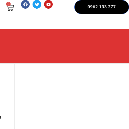
0
0962 133 277
n