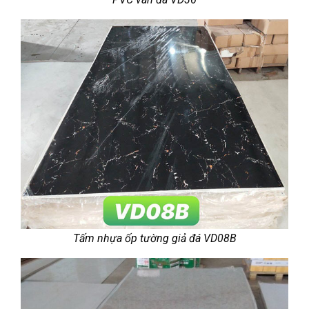
Tấm nhựa ốp tường giả đá VD08B