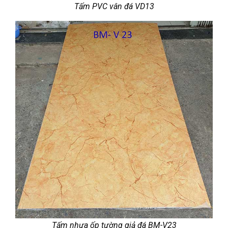
Tấm PVC vân đá VD13
Tấm nhựa ốp tường giả đá BM-V23