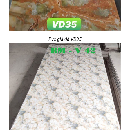
Pvc giả đá VD35