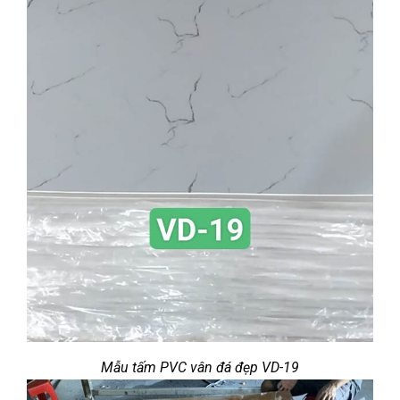
Mẫu tấm PVC vân đá đẹp VD-19