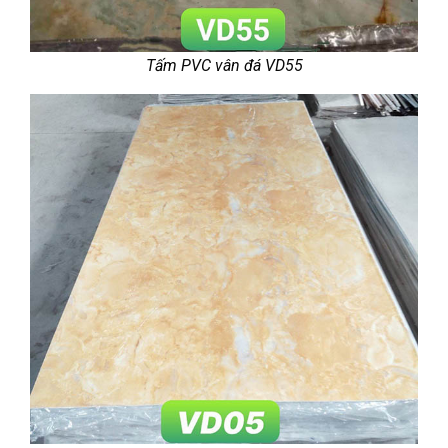
Tấm PVC vân đá VD55