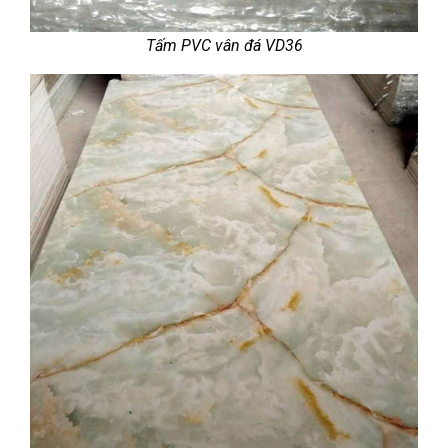
Tấm PVC vân đá VD36