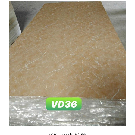
PVC vân đá
VD36