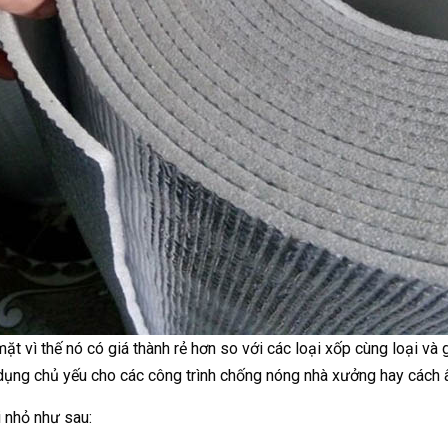
ặt vì thế nó có giá thành rẻ hơn so với các loại xốp cùng loại và
ng chủ yếu cho các công trình chống nóng nhà xưởng hay cách â
 nhỏ như sau: