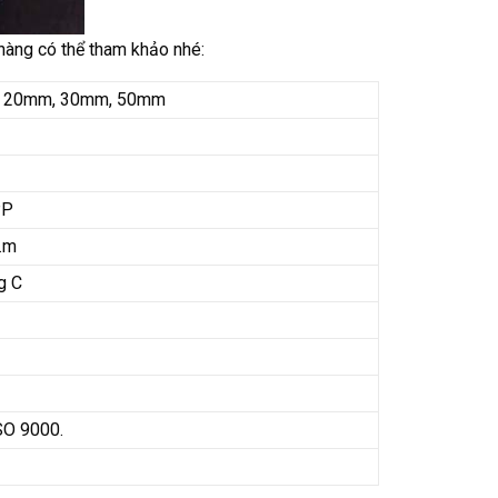
hàng có thể tham khảo nhé:
; 20mm, 30mm, 50mm
PP
.m
g C
SO 9000.