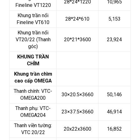
28*24*1220
10,965
Fineline VT1220
Khung trần nổi
28*24*610
5,153
Fineline VT610
Khung trần nổi
VT20/22 (Thanh
20*21*3600
23,924
góc)
KHUNG TRẦN
CHÌM
Khung trần chìm
cao cấp OMEGA
Thanh chính: VTC-
30×20.5×3660
50,146
OMEGA200
Thanh phụ: VTC-
23×37.5×3660
46,914
OMEGA204
Thanh viền tường:
20x22x3600
16,852
VTC 20/22