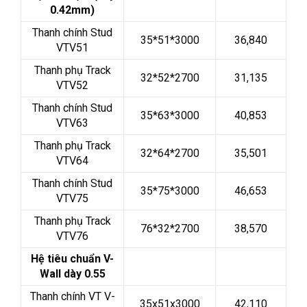
0.42mm)
Thanh chính Stud
35*51*3000
36,840
VTV51
Thanh phụ Track
32*52*2700
31,135
VTV52
Thanh chính Stud
35*63*3000
40,853
VTV63
Thanh phụ Track
32*64*2700
35,501
VTV64
Thanh chính Stud
35*75*3000
46,653
VTV75
Thanh phụ Track
76*32*2700
38,570
VTV76
Hệ tiêu chuẩn V-
Wall dày 0.55
Thanh chính VT V-
35x51x3000
42,110