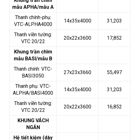
Khung trần chìm
mẫu APHA/mẫu A
Thanh chính-phụ:
14x35x4000
31,203
VTC-ALPHA4000
Thanh viền tường:
20x22x3600
17,852
VTC 20/22
Khung trần chìm
mẫu BASI/mẫu B
Thanh chính: VTC-
27x23x3660
55,497
BASI3050
Thanh phụ: VTC-
14x35x4000
31,203
ALPHA/BASI4000
Thanh viền tường:
20x22x3600
16,852
VTC 20/22
KHUNG VÁCH
NGĂN
Hệ tiết kiệm (dày