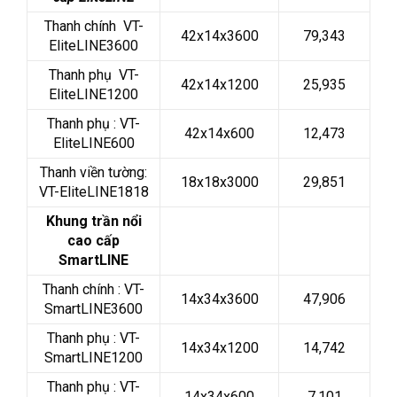
Thanh chính VT-
42x14x3600
79,343
EliteLINE3600
Thanh phụ VT-
42x14x1200
25,935
EliteLINE1200
Thanh phụ : VT-
42x14x600
12,473
EliteLINE600
Thanh viền tường:
18x18x3000
29,851
VT-EliteLINE1818
Khung trần nổi
cao cấp
SmartLINE
Thanh chính : VT-
14x34x3600
47,906
SmartLINE3600
Thanh phụ : VT-
14x34x1200
14,742
SmartLINE1200
Thanh phụ : VT-
14x34x600
7,101