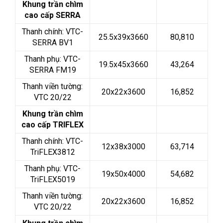
Khung trần chìm
cao cấp SERRA
Thanh chính: VTC-
25.5x39x3660
80,810
SERRA BV1
Thanh phụ: VTC-
19.5x45x3660
43,264
SERRA FM19
Thanh viền tường:
20x22x3600
16,852
VTC 20/22
Khung trần chìm
cao cấp TRIFLEX
Thanh chính: VTC-
12x38x3000
63,714
TriFLEX3812
Thanh phụ: VTC-
19x50x4000
54,682
TriFLEX5019
Thanh viền tường:
20x22x3600
16,852
VTC 20/22