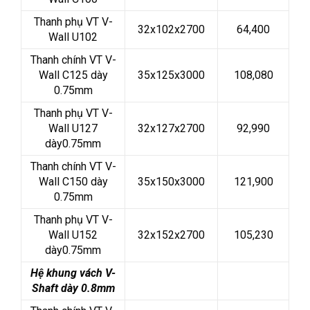
Thanh phụ VT V-
32x102x2700
64,400
Wall U102
Thanh chính VT V-
Wall C125 dày
35x125x3000
108,080
0.75mm
Thanh phụ VT V-
Wall U127
32x127x2700
92,990
dày0.75mm
Thanh chính VT V-
Wall C150 dày
35x150x3000
121,900
0.75mm
Thanh phụ VT V-
Wall U152
32x152x2700
105,230
dày0.75mm
Hệ khung vách V-
Shaft dày 0.8mm