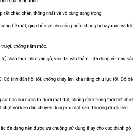
 bền của công trình.
p rất chắc chắn, thống nhất và vô cùng sang trọng.
 căng bề mặt, giúp bảo vệ cho sản phẩm không bị bay màu và trầ
 trượt, chống nấm mốc.
h tế, chân thực như: vân gỗ, vân đá, vân thảm… đa dạng về màu sắ
Có tính đàn hồi tốt, chống cháy lan, khả năng chịu lực tốt. Độ b
sự bốc hơi nước từ dưới mặt đất, chống nồm trong thời tiết nhiệ
ết chặt với keo dán chuyên dụng với mặt sàn. Thường được làm
sắc đa dạng nên được ưa chuộng sử dụng thay cho các thanh gỗ