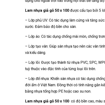
dụng cho ngoài trời vào trong nội thất để tăng độ
Lam nhựa giả gỗ 50 x 100
được cấu tạo bởi 5 lớ
– Lớp phủ UV: Có tác dụng làm cứng và tăng sức
xước. Đảm bảo độ bền cho sàn.
– Lớp áo: Có tác dụng chống mài mòn, chống trơn
– Lớp tạo vân: Giúp sàn nhựa tạo nên các vân tin
và kiểu dáng.
– Lớp lõi: Được tạo thành từ nhựa PVC, SPC, WPC. 
tuỳ thuộc vào đặc tính của từng loại lõi trên.
– Lớp đế nhựa: Khiến sàn nhựa có tác dụng chống 
đới ẩm ở Việt Nam. Đồng thời có tính năng gắn k
bằng nhựa tổng hợp PE hoặc cao su non.
Lam nhựa giả gỗ 50 x 100
có độ bền cao, màu 