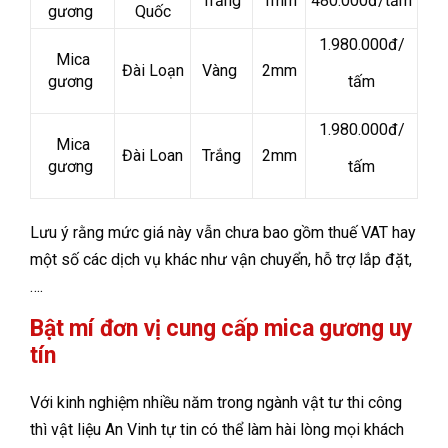
Trắng
1mm
480.000đ/tấm
gương
Quốc
1.980.000đ/
Mica
Đài Loạn
Vàng
2mm
gương
tấm
1.980.000đ/
Mica
Đài Loan
Trắng
2mm
gương
tấm
Lưu ý rằng mức giá này vẫn chưa bao gồm thuế VAT hay
một số các dịch vụ khác như vận chuyển, hỗ trợ lắp đặt,
….
Bật mí đơn vị cung cấp mica gương uy
tín
Với kinh nghiệm nhiều năm trong ngành vật tư thi công
thì vật liệu An Vinh tự tin có thể làm hài lòng mọi khách